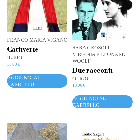
FRANCO MARIA VIGANÒ
SARA GROSOLI,
Cattiverie
VIRGINIA E LEONARD
IL-RIO
WOOLF
15,00
€
Due racconti
AGGIUNGI AL
OLIGO
CARRELLO
13,00
€
AGGIUNGI AL
CARRELLO