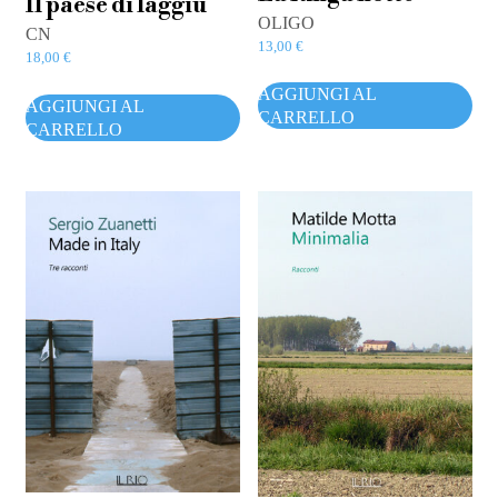
Il paese di laggiù
OLIGO
CN
13,00
€
18,00
€
AGGIUNGI AL
AGGIUNGI AL
CARRELLO
CARRELLO