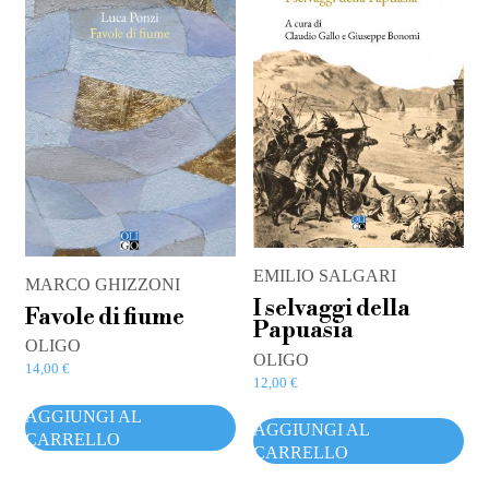
EMILIO SALGARI
MARCO GHIZZONI
I selvaggi della
Favole di fiume
Papuasia
OLIGO
OLIGO
14,00
€
12,00
€
AGGIUNGI AL
AGGIUNGI AL
CARRELLO
CARRELLO