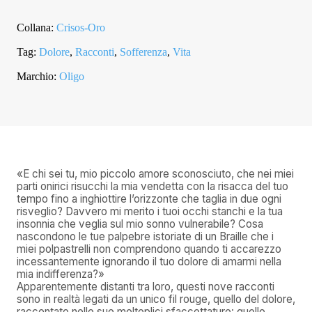
QUANTITÀ
Collana:
Crisos-Oro
Tag:
Dolore
,
Racconti
,
Sofferenza
,
Vita
Marchio:
Oligo
«E chi sei tu, mio piccolo amore sconosciuto, che nei miei
parti onirici risucchi la mia vendetta con la risacca del tuo
tempo fino a inghiottire l’orizzonte che taglia in due ogni
risveglio? Davvero mi merito i tuoi occhi stanchi e la tua
insonnia che veglia sul mio sonno vulnerabile? Cosa
nascondono le tue palpebre istoriate di un Braille che i
miei polpastrelli non comprendono quando ti accarezzo
incessantemente ignorando il tuo dolore di amarmi nella
mia indifferenza?»
Apparentemente distanti tra loro, questi nove racconti
sono in realtà legati da un unico fil rouge, quello del dolore,
raccontato nelle sue molteplici sfaccettature: quello