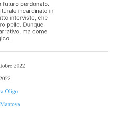
n futuro perdonato.
turale incardinato in
to interviste, che
oro pelle. Dunque
 narrativo, ma come
gico.
tobre 2022
2022
ca Oligo
Mantova