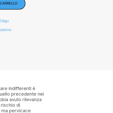
 CARRELLO
 Oligo
antova
re indifferenti è
uello precedente nei
abbia avuto rilevanza
rischio di
te ma pervicace