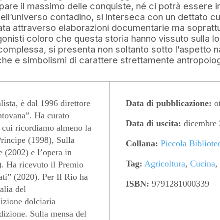
pare il massimo delle conquiste, né ci potrà essere i
ell’universo contadino, si interseca con un dettato cul
ata attraverso elaborazioni documentarie ma soprattut
isti coloro che questa storia hanno vissuto sulla l
e complessa, si presenta non soltanto sotto l’aspetto
che e simbolismi di carattere strettamente antropolo
a, è dal 1996 direttore
Data di pubblicazione:
ot
antovana”. Ha curato
Data di uscita:
dicembre 
 cui ricordiamo almeno la
Principe (1998), Sulla
Collana:
Piccola Bibliote
e (2002) e l’opera in
Tag:
Agricoltura
,
Cucina
,
. Ha ricevuto il Premio
ti” (2020). Per Il Rio ha
ISBN:
9791281000339
alia del
dizione dolciaria
dizione. Sulla mensa del