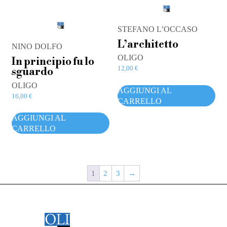
STEFANO L’OCCASO
L’architetto
NINO DOLFO
OLIGO
In principio fu lo
12,00
€
sguardo
OLIGO
AGGIUNGI AL
16,00
€
CARRELLO
AGGIUNGI AL
CARRELLO
1
2
3
→