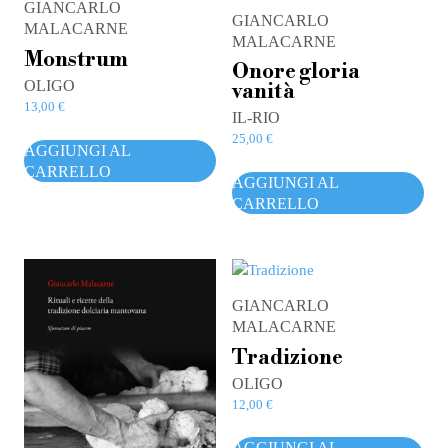
GIANCARLO
GIANCARLO
MALACARNE
MALACARNE
Monstrum
Onore gloria
OLIGO
vanità
13,00
€
IL-RIO
25,00
€
AGGIUNGI AL
CARRELLO
AGGIUNGI AL
CARRELLO
GIANCARLO
MALACARNE
Tradizione
OLIGO
12,00
€
AGGIUNGI AL