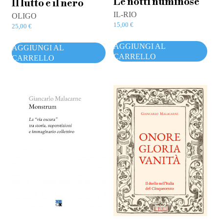
Le notti numinose
Il lutto e il nero
IL-RIO
OLIGO
15,00
€
25,00
€
AGGIUNGI AL
AGGIUNGI AL
CARRELLO
CARRELLO