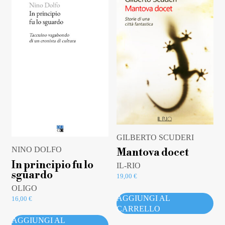
GILBERTO SCUDERI
NINO DOLFO
Mantova docet
In principio fu lo
IL-RIO
sguardo
19,00
€
OLIGO
AGGIUNGI AL
16,00
€
CARRELLO
AGGIUNGI AL