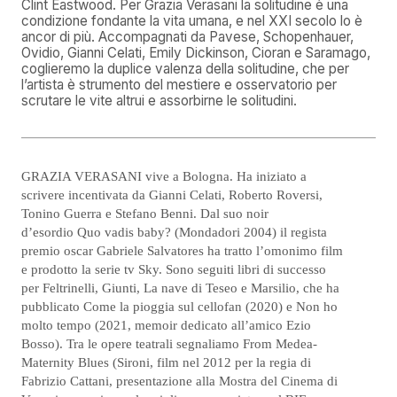
Clint Eastwood. Per Grazia Verasani la solitudine è una
condizione fondante la vita umana, e nel XXI secolo lo è
ancor di più. Accompagnati da Pavese, Schopenhauer,
Ovidio, Gianni Celati, Emily Dickinson, Cioran e Saramago,
coglieremo la duplice valenza della solitudine, che per
l’artista è strumento del mestiere e osservatorio per
scrutare le vite altrui e assorbirne le solitudini.
GRAZIA VERASANI vive a Bologna. Ha iniziato a
scrivere incentivata da Gianni Celati, Roberto Roversi,
Tonino Guerra e Stefano Benni. Dal suo noir
d’esordio Quo vadis baby? (Mondadori 2004) il regista
premio oscar Gabriele Salvatores ha tratto l’omonimo film
e prodotto la serie tv Sky. Sono seguiti libri di successo
per Feltrinelli, Giunti, La nave di Teseo e Marsilio, che ha
pubblicato Come la pioggia sul cellofan (2020) e Non ho
molto tempo (2021, memoir dedicato all’amico Ezio
Bosso). Tra le opere teatrali segnaliamo From Medea-
Maternity Blues (Sironi, film nel 2012 per la regia di
Fabrizio Cattani, presentazione alla Mostra del Cinema di