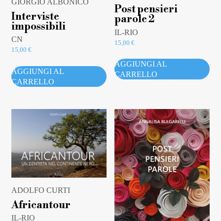
GIORGIO ALBONICO
Post pensieri
Interviste
parole 2
impossibili
IL-RIO
CN
15,00
€
15,00
€
AGGIUNGI AL
AGGIUNGI AL
CARRELLO
CARRELLO
ADOLFO CURTI
Africantour
IL-RIO