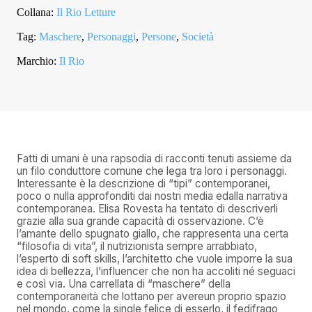
Collana:
Il Rio Letture
Tag:
Maschere
,
Personaggi
,
Persone
,
Società
Marchio:
Il Rio
Fatti di umani è una rapsodia di racconti tenuti assieme da
un filo conduttore comune che lega tra loro i personaggi.
Interessante è la descrizione di “tipi” contemporanei,
poco o nulla approfonditi dai nostri media edalla narrativa
contemporanea. Elisa Rovesta ha tentato di descriverli
grazie alla sua grande capacità di osservazione. C’è
l’amante dello spugnato giallo, che rappresenta una certa
“filosofia di vita”, il nutrizionista sempre arrabbiato,
l’esperto di soft skills, l’architetto che vuole imporre la sua
idea di bellezza, l’influencer che non ha accoliti né seguaci
e così via. Una carrellata di “maschere” della
contemporaneità che lottano per avereun proprio spazio
nel mondo, come la single felice di esserlo, il fedifrago