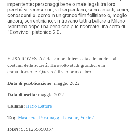
impenitente: personaggi bene o male legati tra loro
perché si conoscono, si frequentano, sono amanti, amici,
conoscenti e, come in un grande film felliniano o, meglio
ancora, sorrentiniano, si ritrovano tutti a ballare a Milano
Marittima dopo una cena che può ricordare una sorta di
“Convivio” platonico 2.0.
ELISA ROVESTA è da sempre interessata alle mode e ai
costumi della società. Ha svolto studi giuridici e in
comunicazione. Questo è il suo primo libro.
Data di pubblicazione:
maggio 2022
Data di uscita:
maggio 2022
Collana:
Il Rio Letture
Tag:
Maschere
,
Personaggi
,
Persone
,
Società
ISBN:
9791259890337