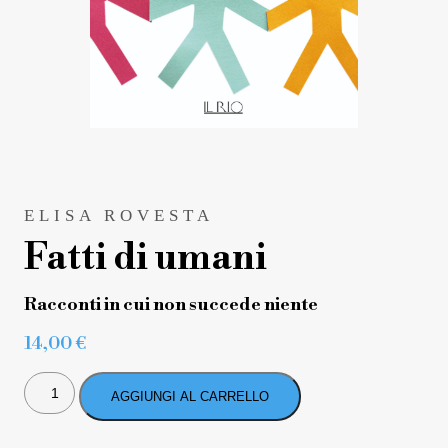
ELISA ROVESTA
Fatti di umani
Racconti in cui non succede niente
14,00
€
FATTI
DI
AGGIUNGI AL CARRELLO
UMANI
QUANTITÀ