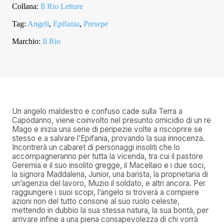
QUANTITÀ
Collana:
Il Rio Letture
Tag:
Angeli
,
Epifania
,
Presepe
Marchio:
Il Rio
Un angelo maldestro e confuso cade sulla Terra a
Capodanno, viene coinvolto nel presunto omicidio di un re
Mago e inizia una serie di peripezie volte a riscoprire se
stesso e a salvare l’Epifania, provando la sua innocenza.
Incontrerà un cabaret di personaggi insoliti che lo
accompagneranno per tutta la vicenda, tra cui il pastore
Geremia e il suo insolito gregge, il Macellaio e i due soci,
la signora Maddalena, Junior, una barista, la proprietaria di
un’agenzia del lavoro, Muzio il soldato, e altri ancora. Per
raggiungere i suoi scopi, l’angelo si troverà a compiere
azioni non del tutto consone al suo ruolo celeste,
mettendo in dubbio la sua stessa natura, la sua bontà, per
arrivare infine a una piena consapevolezza di chi vorrà