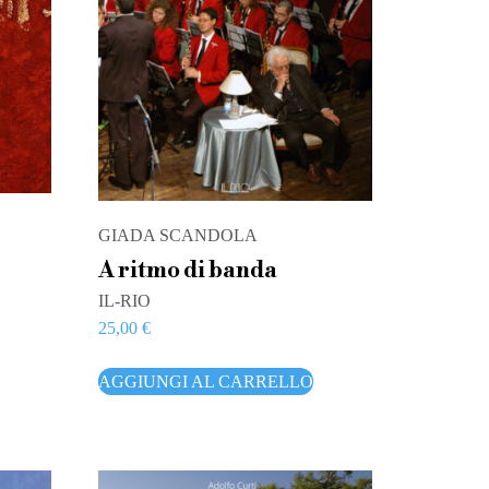
GIADA SCANDOLA
A ritmo di banda
IL-RIO
25,00
€
AGGIUNGI AL CARRELLO