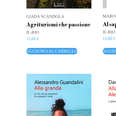
MARC
GIADA SCANDOLA
Al sa
Agriturismi che passione
IL-RIO
IL-RIO
15,00
€
15,00
€
AGGIU
AGGIUNGI AL CARRELLO