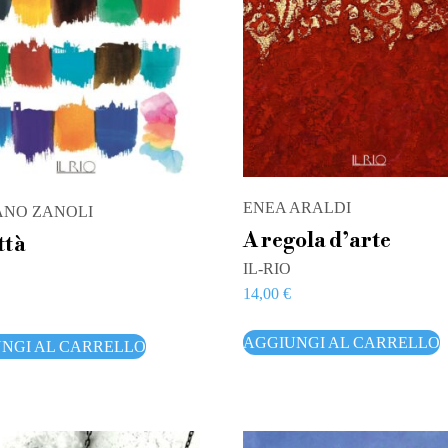
ENEA ARALDI
ANO ZANOLI
A regola d’arte
ttà
IL-RIO
14,00
€
AGGIUNGI AL CARRELLO
NGI AL CARRELLO