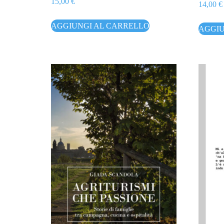
15,00
€
14,00
€
AGGIUNGI AL CARRELLO
AGGIU