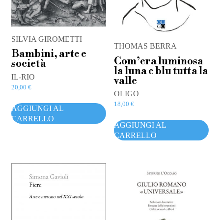
SILVIA GIROMETTI
THOMAS BERRA
Bambini, arte e
Com’era luminosa
società
la luna e blu tutta la
IL-RIO
valle
20,00
€
OLIGO
18,00
€
AGGIUNGI AL
CARRELLO
AGGIUNGI AL
CARRELLO