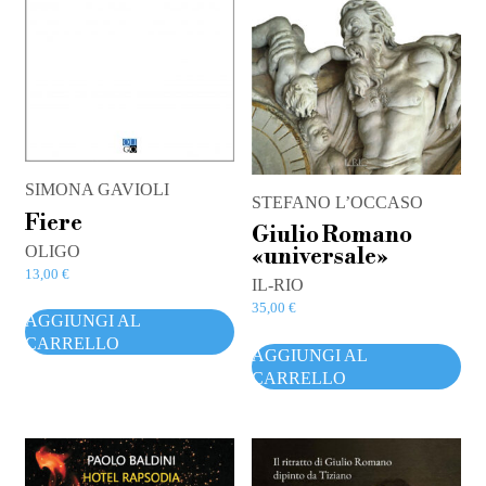
SIMONA GAVIOLI
STEFANO L’OCCASO
Fiere
Giulio Romano
OLIGO
«universale»
13,00
€
IL-RIO
35,00
€
AGGIUNGI AL
CARRELLO
AGGIUNGI AL
CARRELLO