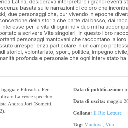
rica Latina, desiderava interpretare i grandi eventi s
cenza basata sulle narrazioni di coloro che incontra
ki, due personaggi che, pur vivendo in epoche diver
ncezione della storia che parte dal basso, dai racco
interesse per la vita di ogni individuo mi ha accompa
rtato a scrivere Vite singolari. In questo libro raccol
ortanti personaggi mantovani che raccontano la loro 
issuto un’esperienza particolare in un campo profess
di storici, volontariato, sport, politica, impegno civile
manità profonda e personale che ogni intervistato ha 
gogia e Filosofia. Per
Data di pubblicazione:
m
blicato La croce specchio
Data di uscita:
maggio 2
tista Andrea Jori (Sometti,
2).
Collana:
Il Rio Letture
Tag:
Mantova
,
Vita