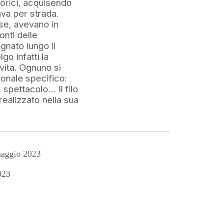
torici, acquisendo
va per strada.
se, avevano in
nti delle
gnato lungo il
go infatti la
vita. Ognuno si
ionale specifico:
, spettacolo… Il filo
realizzato nella sua
aggio 2023
023