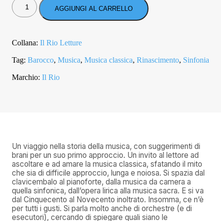
NELLA
AGGIUNGI AL CARRELLO
MUSICA
CLASSICA
DAL
CINQUECENTO
Collana:
Il Rio Letture
ALLA
CONTEMPORANEA
Tag:
Barocco
,
Musica
,
Musica classica
,
Rinascimento
,
Sinfonia
QUANTITÀ
Marchio:
Il Rio
Un viaggio nella storia della musica, con suggerimenti di
brani per un suo primo approccio. Un invito al lettore ad
ascoltare e ad amare la musica classica, sfatando il mito
che sia di difficile approccio, lunga e noiosa. Si spazia dal
clavicembalo al pianoforte, dalla musica da camera a
quella sinfonica, dall’opera lirica alla musica sacra. E si va
dal Cinquecento al Novecento inoltrato. Insomma, ce n’è
per tutti i gusti. Si parla molto anche di orchestre (e di
esecutori), cercando di spiegare quali siano le