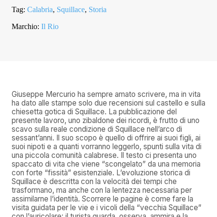
Tag:
Calabria
,
Squillace
,
Storia
Marchio:
Il Rio
Giuseppe Mercurio ha sempre amato scrivere, ma in vita
ha dato alle stampe solo due recensioni sul castello e sulla
chiesetta gotica di Squillace. La pubblicazione del
presente lavoro, uno zibaldone dei ricordi, è frutto di uno
scavo sulla reale condizione di Squillace nell’arco di
sessant’anni. Il suo scopo è quello di offrire ai suoi figli, ai
suoi nipoti e a quanti vorranno leggerlo, spunti sulla vita di
una piccola comunità calabrese. Il testo ci presenta uno
spaccato di vita che viene “scongelato” da una memoria
con forte “fissità” esistenziale. L’evoluzione storica di
Squillace è descritta con la velocità dei tempi che
trasformano, ma anche con la lentezza necessaria per
assimilarne l’identità. Scorrere le pagine è come fare la
visita guidata per le vie e i vicoli della “vecchia Squillace”
con l’auricolare: il turista guarda, osserva, ammira e la