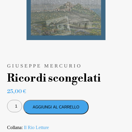
GIUSEPPE MERCURIO
Ricordi scongelati
25,00
€
RICORDI
SCONGELATI
AGGIUNGI AL CARRELLO
QUANTITÀ
Collana:
Il Rio Letture