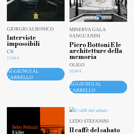
GIORGIO ALBONICO
MINERVA GALA
SANGUANINI
Interviste
impossibili
Piero Bottoni E le
architetture della
CN
memoria
15,00
€
OLIGO
AGGIUNGI AL
20,00
€
CARRELLO
AGGIUNGI AL
CARRELLO
LEDO STEFANINI
Il caffè del sabato