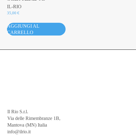
IL-RIO
35,00
€
AGGIUNGI AL
CARRELLO
Il Rio S.r.l.
Via delle Rimembranze 1B,
Mantova (MN) Italia
info@ilrio.it