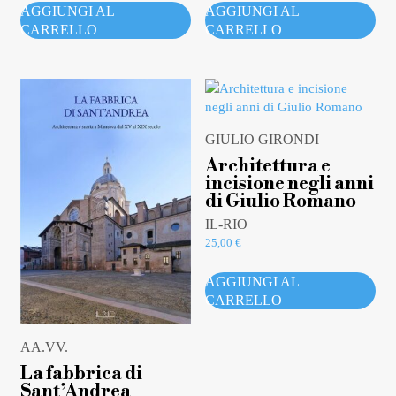
AGGIUNGI AL
AGGIUNGI AL
CARRELLO
CARRELLO
GIULIO GIRONDI
Architettura e
incisione negli anni
di Giulio Romano
IL-RIO
25,00
€
AGGIUNGI AL
CARRELLO
AA.VV.
La fabbrica di
Sant’Andrea