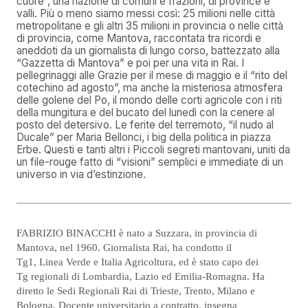
cuore”, una nazione di comuni e frazioni, di province e
valli. Più o meno siamo messi così: 25 milioni nelle città
metropolitane e gli altri 35 milioni in provincia o nelle città
di provincia, come Mantova, raccontata tra ricordi e
aneddoti da un giornalista di lungo corso, battezzato alla
“Gazzetta di Mantova” e poi per una vita in Rai. I
pellegrinaggi alle Grazie per il mese di maggio e il “rito del
cotechino ad agosto”, ma anche la misteriosa atmosfera
delle golene del Po, il mondo delle corti agricole con i riti
della mungitura e del bucato del lunedì con la cenere al
posto del detersivo. Le ferite del terremoto, “il nudo al
Ducale” per Maria Bellonci, i big della politica in piazza
Erbe. Questi e tanti altri i Piccoli segreti mantovani, uniti da
un file-rouge fatto di “visioni” semplici e immediate di un
universo in via d’estinzione.
FABRIZIO BINACCHI è nato a Suzzara, in provincia di
Mantova, nel 1960. Giornalista Rai, ha condotto il
Tg1, Linea Verde e Italia Agricoltura, ed è stato capo dei
Tg regionali di Lombardia, Lazio ed Emilia-Romagna. Ha
diretto le Sedi Regionali Rai di Trieste, Trento, Milano e
Bologna. Docente universitario a contratto, insegna