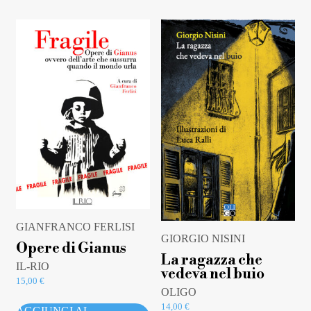
GIANFRANCO FERLISI
GIORGIO NISINI
Opere di Gianus
La ragazza che
IL-RIO
vedeva nel buio
15,00
€
OLIGO
14,00
€
AGGIUNGI AL