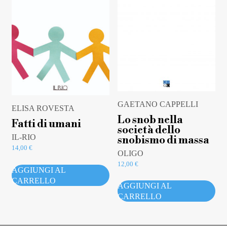
GAETANO CAPPELLI
ELISA ROVESTA
Lo snob nella
Fatti di umani
società dello
IL-RIO
snobismo di massa
14,00
€
OLIGO
12,00
€
AGGIUNGI AL
CARRELLO
AGGIUNGI AL
CARRELLO