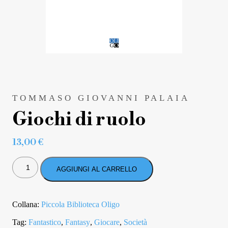
TOMMASO GIOVANNI PALAIA
Giochi di ruolo
13,00
€
GIOCHI
DI
AGGIUNGI AL CARRELLO
RUOLO
QUANTITÀ
Collana:
Piccola Biblioteca Oligo
Tag:
Fantastico
,
Fantasy
,
Giocare
,
Società