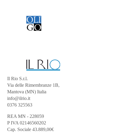
Il Rio S.r.l.
Via delle Rimembranze 1B,
Mantova (MN) Italia
info@ilrio.it
0376 325563
REA MN - 228059
P IVA 02146560202
Cap. Sociale 43.889,00€