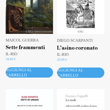
MAICOL GUERRA
DIEGO SCARPANTI
Sette frammenti
L’asino coronato
IL-RIO
IL-RIO
18,00
€
20,00
€
AGGIUNGI AL
AGGIUNGI AL
CARRELLO
CARRELLO