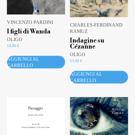
VINCENZO PARDINI
CHARLES-FERDINAND
I figli di Wanda
RAMUZ
Indagine su
OLIGO
Cézanne
16,00
€
OLIGO
AGGIUNGI AL
13,00
€
CARRELLO
AGGIUNGI AL
CARRELLO