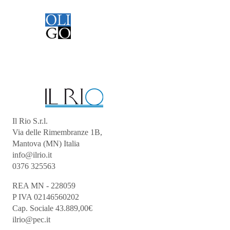
Il Rio S.r.l.
Via delle Rimembranze 1B,
Mantova (MN) Italia
info@ilrio.it
0376 325563
REA MN - 228059
P IVA 02146560202
Cap. Sociale 43.889,00€
ilrio@pec.it