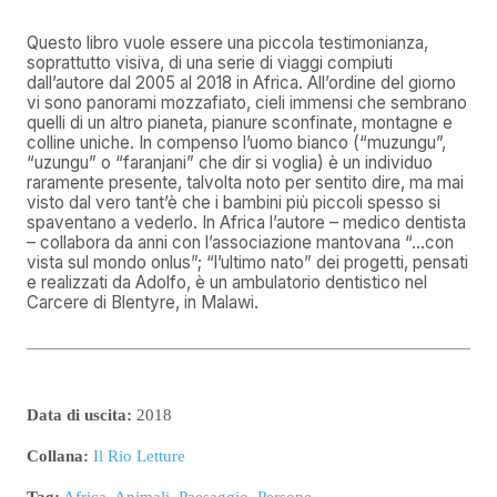
Questo libro vuole essere una piccola testimonianza,
soprattutto visiva, di una serie di viaggi compiuti
dall’autore dal 2005 al 2018 in Africa. All’ordine del giorno
vi sono panorami mozzafiato, cieli immensi che sembrano
quelli di un altro pianeta, pianure sconfinate, montagne e
colline uniche. In compenso l’uomo bianco (“muzungu”,
“uzungu” o “faranjani” che dir si voglia) è un individuo
raramente presente, talvolta noto per sentito dire, ma mai
visto dal vero tant’è che i bambini più piccoli spesso si
spaventano a vederlo. In Africa l’autore – medico dentista
– collabora da anni con l’associazione mantovana “…con
vista sul mondo onlus”; “l’ultimo nato” dei progetti, pensati
e realizzati da Adolfo, è un ambulatorio dentistico nel
Carcere di Blentyre, in Malawi.
Data di uscita:
2018
Collana:
Il Rio Letture
Tag:
Africa
,
Animali
,
Paesaggio
,
Persone