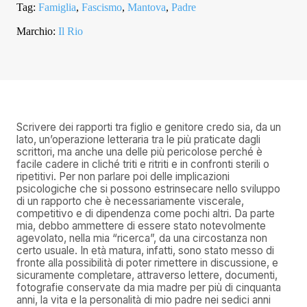
Tag:
Famiglia
,
Fascismo
,
Mantova
,
Padre
Marchio:
Il Rio
Scrivere dei rapporti tra figlio e genitore credo sia, da un
lato, un’operazione letteraria tra le più praticate dagli
scrittori, ma anche una delle più pericolose perché è
facile cadere in cliché triti e ritriti e in confronti sterili o
ripetitivi. Per non parlare poi delle implicazioni
psicologiche che si possono estrinsecare nello sviluppo
di un rapporto che è necessariamente viscerale,
competitivo e di dipendenza come pochi altri. Da parte
mia, debbo ammettere di essere stato notevolmente
agevolato, nella mia “ricerca”, da una circostanza non
certo usuale. In età matura, infatti, sono stato messo di
fronte alla possibilità di poter rimettere in discussione, e
sicuramente completare, attraverso lettere, documenti,
fotografie conservate da mia madre per più di cinquanta
anni, la vita e la personalità di mio padre nei sedici anni