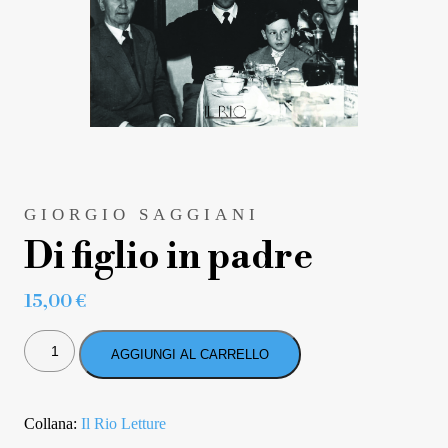
GIORGIO SAGGIANI
Di figlio in padre
15,00
€
DI
FIGLIO
AGGIUNGI AL CARRELLO
IN
PADRE
QUANTITÀ
Collana:
Il Rio Letture