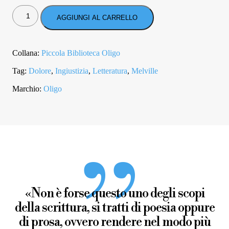
BILLY
BUDD,
AGGIUNGI AL CARRELLO
BILLY
BUDD
QUANTITÀ
Collana:
Piccola Biblioteca Oligo
Tag:
Dolore
,
Ingiustizia
,
Letteratura
,
Melville
Marchio:
Oligo
«Non è forse questo uno degli scopi
della scrittura, si tratti di poesia oppure
di prosa, ovvero rendere nel modo più