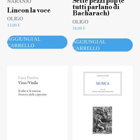
Sette pezzi pop (e
NARANJO
tutti parlano di
Lincon la voce
Bacharach)
OLIGO
OLIGO
13,00
€
18,00
€
AGGIUNGI AL
AGGIUNGI AL
CARRELLO
CARRELLO