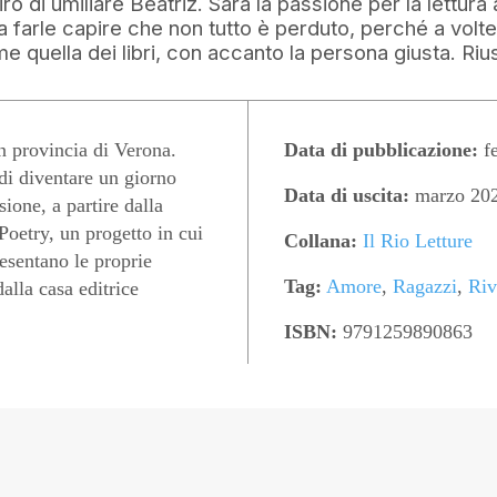
o di umiliare Beatriz. Sarà la passione per la lettura a
 a farle capire che non tutto è perduto, perché a volte
me quella dei libri, con accanto la persona giusta. Riu
 provincia di Verona.
Data di pubblicazione:
fe
 di diventare un giorno
Data di uscita:
marzo 20
sione, a partire dalla
Poetry, un progetto in cui
Collana:
Il Rio Letture
resentano le proprie
Tag:
Amore
,
Ragazzi
,
Riv
alla casa editrice
ISBN:
9791259890863