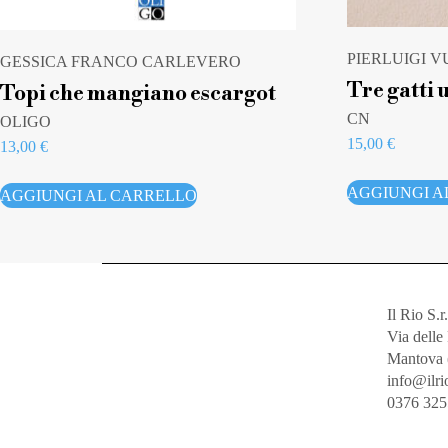
PIERLUIGI 
GESSICA FRANCO CARLEVERO
Tre gatti 
Topi che mangiano escargot
CN
OLIGO
15,00
€
13,00
€
AGGIUNGI A
AGGIUNGI AL CARRELLO
Il Rio S.r.
Via dell
Mantova 
info@ilrio
0376 32