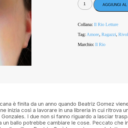
RIGHE
AGGIUNGI AL
DISEGNATE
NELL'IRIDE
QUANTITÀ
Collana:
Il Rio Letture
Tag:
Amore
,
Ragazzi
,
Rivo
Marchio:
Il Rio
cana è finita da un anno quando Beatriz Gomez viene
ne inizia così a lavorare in una libreria in cui ritrova 
onzales. I due non si fanno riguardo a lasciar trasp
o a un ballo potrebbe cambiare le cose. Peccato che in