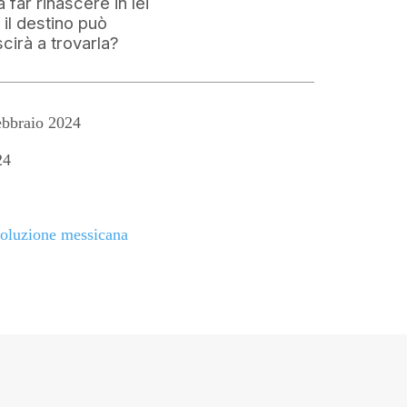
 far rinascere in lei
 il destino può
scirà a trovarla?
bbraio 2024
24
oluzione messicana