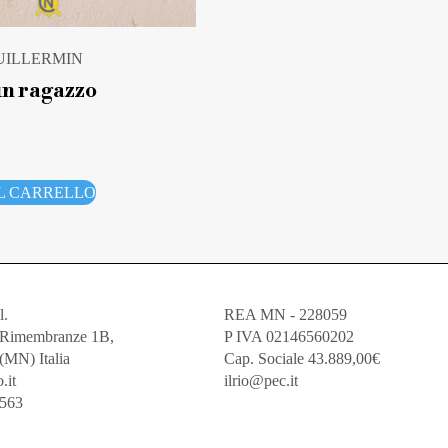
VUILLERMIN
un ragazzo
L CARRELLO
l.
REA MN - 228059
e Rimembranze 1B,
P IVA 02146560202
(MN) Italia
Cap. Sociale 43.889,00€
.it
ilrio@pec.it
5563