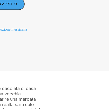
 CARRELLO
luzione messicana
 cacciata di casa
una vecchia
arire una marcata
 realtà sarà solo