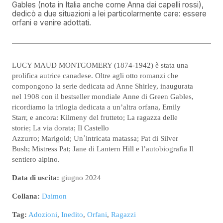
Gables (nota in Italia anche come Anna dai capelli rossi),
dedicò a due situazioni a lei particolarmente care: essere
orfani e venire adottati.
LUCY MAUD MONTGOMERY (1874-1942) è stata una
prolifica autrice canadese. Oltre agli otto romanzi che
compongono la serie dedicata ad Anne Shirley, inaugurata
nel 1908 con il bestseller mondiale Anne di Green Gables,
ricordiamo la trilogia dedicata a un’altra orfana, Emily
Starr, e ancora: Kilmeny del frutteto; La ragazza delle
storie; La via dorata; Il Castello
Azzurro; Marigold; Un᾽intricata matassa; Pat di Silver
Bush; Mistress Pat; Jane di Lantern Hill e l’autobiografia Il
sentiero alpino.
Data di uscita:
giugno 2024
Collana:
Daimon
Tag:
Adozioni
,
Inedito
,
Orfani
,
Ragazzi