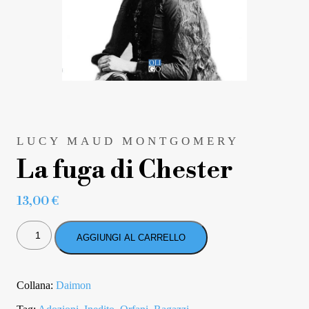
LUCY MAUD MONTGOMERY
La fuga di Chester
13,00
€
LA
FUGA
AGGIUNGI AL CARRELLO
DI
CHESTER
QUANTITÀ
Collana:
Daimon