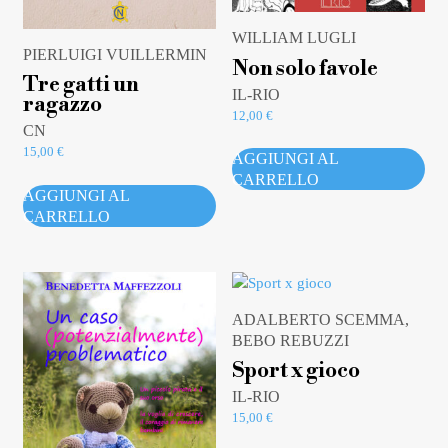
WILLIAM LUGLI
PIERLUIGI VUILLERMIN
Non solo favole
Tre gatti un
IL-RIO
ragazzo
12,00
€
CN
15,00
€
AGGIUNGI AL
CARRELLO
AGGIUNGI AL
CARRELLO
ADALBERTO SCEMMA,
BEBO REBUZZI
Sport x gioco
IL-RIO
15,00
€