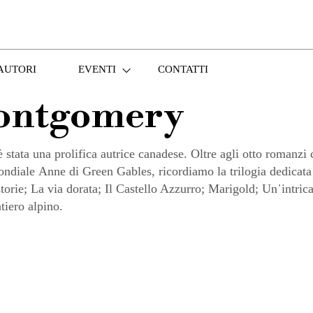
AUTORI
EVENTI
CONTATTI
ontgomery
a prolifica autrice canadese. Oltre agli otto romanzi c
ondiale Anne di Green Gables, ricordiamo la trilogia dedicata 
torie; La via dorata; Il Castello Azzurro; Marigold; Un᾽intric
ntiero alpino.