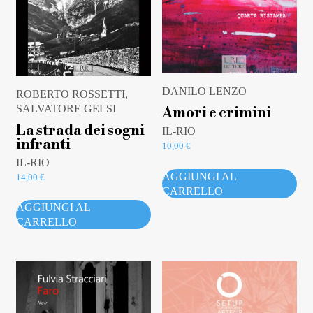
DANILO LENZO
ROBERTO ROSSETTI,
SALVATORE GELSI
Amori e crimini
La strada dei sogni
IL-RIO
infranti
10,00
€
IL-RIO
AGGIUNGI AL
14,00
€
CARRELLO
AGGIUNGI AL
CARRELLO