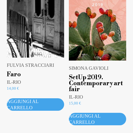
FULVIA STRACCIARI
SIMONA GAVIOLI
Faro
SetUp 2019.
Contemporary art
IL-RIO
fair
14,00
€
IL-RIO
AGGIUNGI AL
15,00
€
CARRELLO
AGGIUNGI AL
CARRELLO