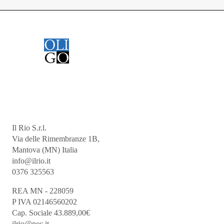
Il Rio S.r.l.
Via delle Rimembranze 1B,
Mantova (MN) Italia
info@ilrio.it
0376 325563
REA MN - 228059
P IVA 02146560202
Cap. Sociale 43.889,00€
ilrio@pec.it