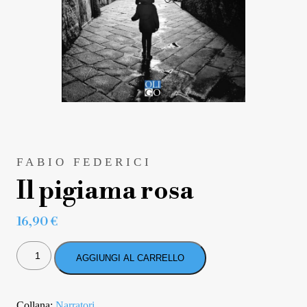
FABIO FEDERICI
Il pigiama rosa
16,90
€
IL
PIGIAMA
AGGIUNGI AL CARRELLO
ROSA
QUANTITÀ
Collana:
Narratori