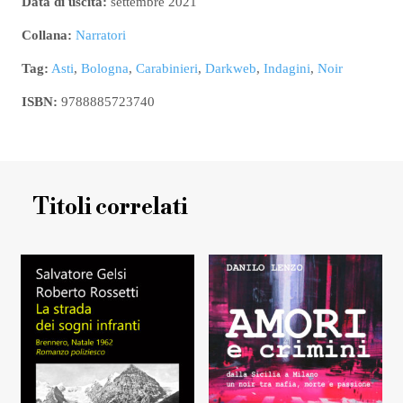
Data di uscita:
settembre 2021
Collana:
Narratori
Tag:
Asti
,
Bologna
,
Carabinieri
,
Darkweb
,
Indagini
,
Noir
ISBN:
9788885723740
Titoli correlati