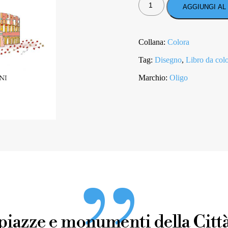
LA
AGGIUNGI AL
TUA
ROMA
QUANTITÀ
Collana:
Colora
Tag:
Disegno
,
Libro da col
Marchio:
Oligo
piazze e monumenti della Città