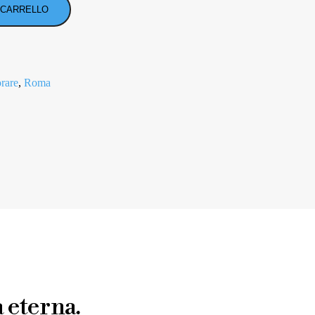
 CARRELLO
orare
,
Roma
 eterna.