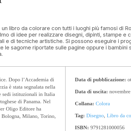
un libro da colorare con tutti i luoghi più famosi di R
colmo di idee per realizzare disegni, dipinti, stampe e 
ali e di tecniche artistiche. Si possono eseguire i pro
 le sagome riportate sulle pagine oppure i bambini 
a.
ice. Dopo l’Accademia di
Data di pubblicazione:
ot
zia è stata segnalata nella
Data di uscita:
novembre
sedi istituzionali in Italia
rtoghese di Panama. Nel
Collana:
Colora
Per Oligo Editore ha
Tag:
Disegno
,
Libro da co
, Bologna, Milano, Torino,
ISBN:
9791281000056