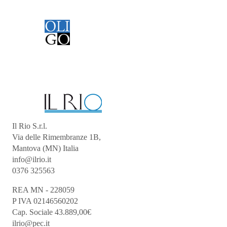
Il Rio S.r.l.
Via delle Rimembranze 1B,
Mantova (MN) Italia
info@ilrio.it
0376 325563
REA MN - 228059
P IVA 02146560202
Cap. Sociale 43.889,00€
ilrio@pec.it