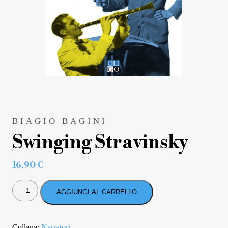
BIAGIO BAGINI
Swinging Stravinsky
16,90
€
SWINGING
STRAVINSKY
AGGIUNGI AL CARRELLO
QUANTITÀ
Collana:
Narratori