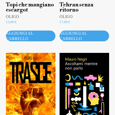
Topi che mangiano
Tehran senza
escargot
ritorno
OLIGO
OLIGO
13,00
€
17,00
€
AGGIUNGI AL
AGGIUNGI AL
CARRELLO
CARRELLO