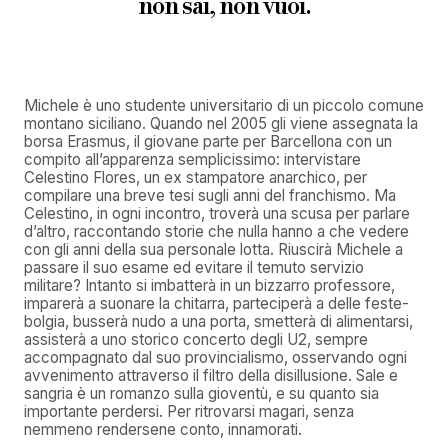
non sai, non vuoi.
Michele è uno studente universitario di un piccolo comune
montano siciliano. Quando nel 2005 gli viene assegnata la
borsa Erasmus, il giovane parte per Barcellona con un
compito all’apparenza semplicissimo: intervistare
Celestino Flores, un ex stampatore anarchico, per
compilare una breve tesi sugli anni del franchismo. Ma
Celestino, in ogni incontro, troverà una scusa per parlare
d’altro, raccontando storie che nulla hanno a che vedere
con gli anni della sua personale lotta. Riuscirà Michele a
passare il suo esame ed evitare il temuto servizio
militare? Intanto si imbatterà in un bizzarro professore,
imparerà a suonare la chitarra, parteciperà a delle feste-
bolgia, busserà nudo a una porta, smetterà di alimentarsi,
assisterà a uno storico concerto degli U2, sempre
accompagnato dal suo provincialismo, osservando ogni
avvenimento attraverso il filtro della disillusione. Sale e
sangria è un romanzo sulla gioventù, e su quanto sia
importante perdersi. Per ritrovarsi magari, senza
nemmeno rendersene conto, innamorati.