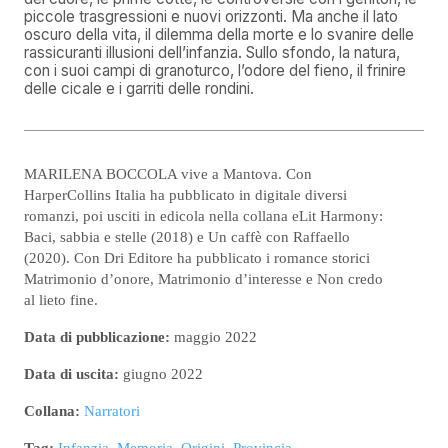
piccole trasgressioni e nuovi orizzonti. Ma anche il lato
oscuro della vita, il dilemma della morte e lo svanire delle
rassicuranti illusioni dell’infanzia. Sullo sfondo, la natura,
con i suoi campi di granoturco, l’odore del fieno, il frinire
delle cicale e i garriti delle rondini.
MARILENA BOCCOLA vive a Mantova. Con
HarperCollins Italia ha pubblicato in digitale diversi
romanzi, poi usciti in edicola nella collana eLit Harmony:
Baci, sabbia e stelle (2018) e Un caffè con Raffaello
(2020). Con Dri Editore ha pubblicato i romance storici
Matrimonio d’onore, Matrimonio d’interesse e Non credo
al lieto fine.
Data di pubblicazione:
maggio 2022
Data di uscita:
giugno 2022
Collana:
Narratori
Tag:
Infanzia
,
Memoria
,
Origini
,
Provincia