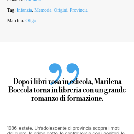
Tag:
Infanzia
,
Memoria
,
Origini
,
Provincia
Marchio:
Oligo
Dopo i libri rosa in edicola, Marilena
Boccola torna in libreria con un grande
romanzo di formazione.
1986, estate. Un’adolescente di provincia scopre i moti
del cuore, le prime cotte, le controversie con i genitori, le