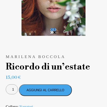
MARILENA BOCCOLA
Ricordo di un’estate
15,00
€
RICORDO
DI
AGGIUNGI AL CARRELLO
UN'ESTATE
QUANTITÀ
Collana:
Narratori