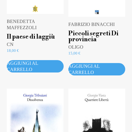
BENEDETTA
FABRIZIO BINACCHI
MAFFEZZOLI
Piccoli segreti Di
Il paese di laggiù
provincia
CN
OLIGO
18,00
€
15,00
€
AGGIUNGI AL
AGGIUNGI AL
CARRELLO
CARRELLO