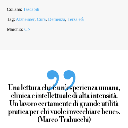
DEPRESSIONE)
QUANTITÀ
Collana:
Tascabili
Tag:
Alzheimer
,
Cura
,
Demenza
,
Terza età
Marchio:
CN
Una lettura che è un’esperienza umana,
clinica e intellettuale di alta intensità.
Un lavoro certamente di grande utilità
pratica per chi vuole invecchiare bene».
(Marco Trabucchi)