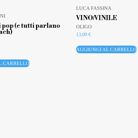
LUCA FASSINA
NI
VINO/VINILE
i pop (e tutti parlano
OLIGO
ach)
13,00
€
AGGIUNGI AL CARRELLO
L CARRELLO