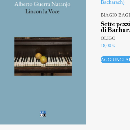
BIAGIO BAGI
Sette pezz
di Bachar
OLIGO
18,00
€
AGGIUNGI A