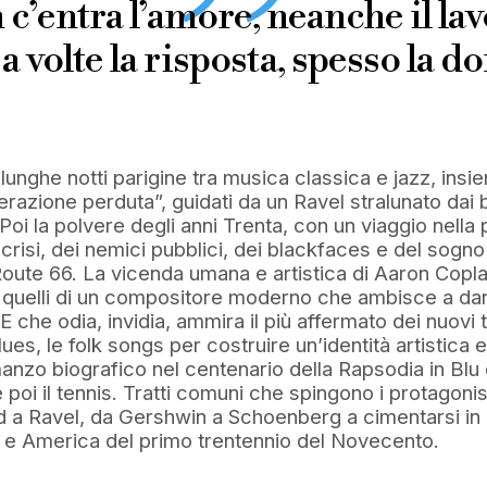
’entra l’amore, neanche il lav
 a volte la risposta, spesso la 
 lunghe notti parigine tra musica classica e jazz, insie
razione perduta”, guidati da un Ravel stralunato dai 
oi la polvere degli anni Trenta, con un viaggio nella 
 crisi, dei nemici pubblici, dei blackfaces e del sogno
oute 66. La vicenda umana e artistica di Aaron Copl
i, quelli di un compositore moderno che ambisce a dar
 E che odia, invidia, ammira il più affermato dei nuovi 
blues, le folk songs per costruire un’identità artistica
anzo biografico nel centenario della Rapsodia in Bl
 e poi il tennis. Tratti comuni che spingono i protagonis
a Ravel, da Gershwin a Schoenberg a cimentarsi in u
a e America del primo trentennio del Novecento.