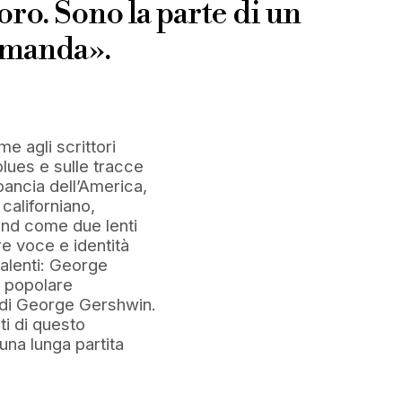
oro. Sono la parte di un
domanda».
me agli scrittori
blues e sulle tracce
pancia dell’America,
 californiano,
and come due lenti
e voce e identità
talenti: George
 e popolare
u di George Gershwin.
ti di questo
na lunga partita