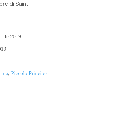
ere di Saint-
rile 2019
019
mma
,
Piccolo Principe