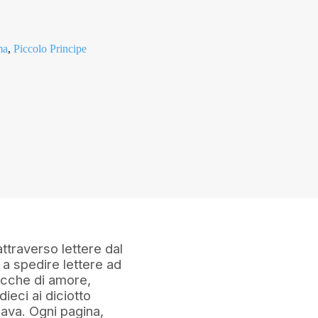
ma
,
Piccolo Principe
traverso lettere dal
iò a spedire lettere ad
ricche di amore,
ieci ai diciotto
viava. Ogni pagina,