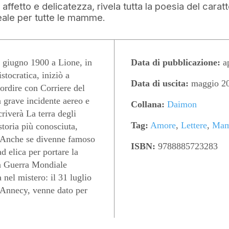
ffetto e delicatezza, rivela tutta la poesia del caratt
deale per tutte le mamme.
ugno 1900 a Lione, in
Data di pubblicazione:
ap
istocratica, iniziò a
Data di uscita:
maggio 2
sordire con Corriere del
n grave incidente aereo e
Collana:
Daimon
riverà La terra degli
Tag:
Amore
,
Lettere
,
Ma
storia più conosciuta,
e. Anche se divenne famoso
ISBN:
9788885723283
d elica per portare la
da Guerra Mondiale
 nel mistero: il 31 luglio
-Annecy, venne dato per