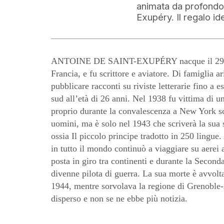
animata da profondo a
Exupéry. Il regalo i
ANTOINE DE SAINT-EXUPÉRY nacque il 29 gi
Francia, e fu scrittore e aviatore. Di famiglia ar
pubblicare racconti su riviste letterarie fino a e
sud all’età di 26 anni. Nel 1938 fu vittima di u
proprio durante la convalescenza a New York sc
uomini, ma è solo nel 1943 che scriverà la sua 
ossia Il piccolo principe tradotto in 250 lingu
in tutto il mondo continuò a viaggiare su aerei a
posta in giro tra continenti e durante la Secon
divenne pilota di guerra. La sua morte è avvolta
1944, mentre sorvolava la regione di Grenoble
disperso e non se ne ebbe più notizia.