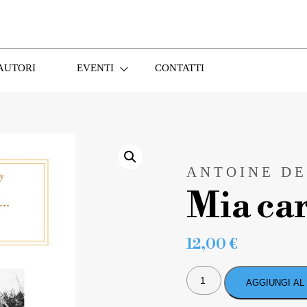
AUTORI
EVENTI
CONTATTI
ANTOINE DE
Mia c
12,00
€
MIA
CARA
AGGIUNGI AL
MAMMA…
QUANTITÀ