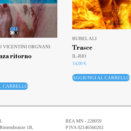
RUBEL ALI
Trasce
 VICENTINI ORGNANI
nza ritorno
IL-RIO
14,00
€
AGGIUNGI AL CARRELLO
L CARRELLO
l.
REA MN - 228059
e Rimembranze 1B,
P IVA 02146560202