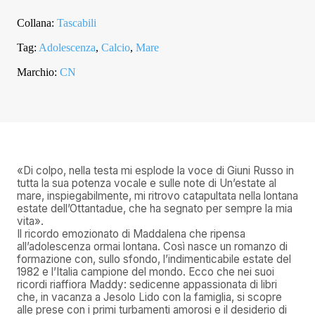
QUANTITÀ
Collana:
Tascabili
Tag:
Adolescenza
,
Calcio
,
Mare
Marchio:
CN
«Di colpo, nella testa mi esplode la voce di Giuni Russo in
tutta la sua potenza vocale e sulle note di Un’estate al
mare, inspiegabilmente, mi ritrovo catapultata nella lontana
estate dell’Ottantadue, che ha segnato per sempre la mia
vita».
Il ricordo emozionato di Maddalena che ripensa
all’adolescenza ormai lontana. Così nasce un romanzo di
formazione con, sullo sfondo, l’indimenticabile estate del
1982 e l’Italia campione del mondo. Ecco che nei suoi
ricordi riaffiora Maddy: sedicenne appassionata di libri
che, in vacanza a Jesolo Lido con la famiglia, si scopre
alle prese con i primi turbamenti amorosi e il desiderio di