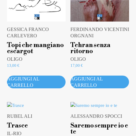
GESSICA FRANCO
FERDINANDO VICENTINI
CARLEVERO
ORGNANI
Topi che mangiano
Tehran senza
escargot
ritorno
OLIGO
OLIGO
13,00
€
17,00
€
AGGIUNGI AL
AGGIUNGI AL
CARRELLO
CARRELLO
RUBEL ALI
ALESSANDRO SPOCCI
Trasce
Saremo sempre io e
te
IL-RIO