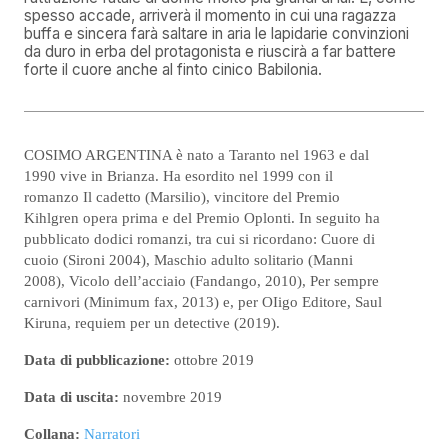
spesso accade, arriverà il momento in cui una ragazza
buffa e sincera farà saltare in aria le lapidarie convinzioni
da duro in erba del protagonista e riuscirà a far battere
forte il cuore anche al finto cinico Babilonia.
COSIMO ARGENTINA è nato a Taranto nel 1963 e dal
1990 vive in Brianza. Ha esordito nel 1999 con il
romanzo Il cadetto (Marsilio), vincitore del Premio
Kihlgren opera prima e del Premio Oplonti. In seguito ha
pubblicato dodici romanzi, tra cui si ricordano: Cuore di
cuoio (Sironi 2004), Maschio adulto solitario (Manni
2008), Vicolo dell’acciaio (Fandango, 2010), Per sempre
carnivori (Minimum fax, 2013) e, per OIigo Editore, Saul
Kiruna, requiem per un detective (2019).
Data di pubblicazione:
ottobre 2019
Data di uscita:
novembre 2019
Collana:
Narratori