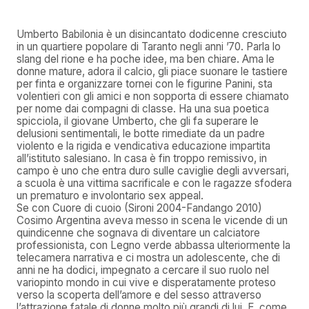
Umberto Babilonia è un disincantato dodicenne cresciuto
in un quartiere popolare di Taranto negli anni ’70. Parla lo
slang del rione e ha poche idee, ma ben chiare. Ama le
donne mature, adora il calcio, gli piace suonare le tastiere
per finta e organizzare tornei con le figurine Panini, sta
volentieri con gli amici e non sopporta di essere chiamato
per nome dai compagni di classe. Ha una sua poetica
spicciola, il giovane Umberto, che gli fa superare le
delusioni sentimentali, le botte rimediate da un padre
violento e la rigida e vendicativa educazione impartita
all’istituto salesiano. In casa è fin troppo remissivo, in
campo è uno che entra duro sulle caviglie degli avversari,
a scuola è una vittima sacrificale e con le ragazze sfodera
un prematuro e involontario sex appeal.
Se con Cuore di cuoio (Sironi 2004-Fandango 2010)
Cosimo Argentina aveva messo in scena le vicende di un
quindicenne che sognava di diventare un calciatore
professionista, con Legno verde abbassa ulteriormente la
telecamera narrativa e ci mostra un adolescente, che di
anni ne ha dodici, impegnato a cercare il suo ruolo nel
variopinto mondo in cui vive e disperatamente proteso
verso la scoperta dell’amore e del sesso attraverso
l’attrazione fatale di donne molto più grandi di lui. E, come