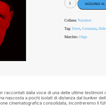
MAI
AGGIUNGI AL
PRIMA
DI
MEZZOGIORNO
QUANTITÀ
Collana:
Narratori
Tag:
Ebrei
,
Germania
,
Hitle
Marchio:
Oligo
ler raccontati dalla voce di una delle ultime testimoni 
na nascosta a pochi isolati di distanza dal bunker dell
ione cinematografica consolidata, incontreremo il füh