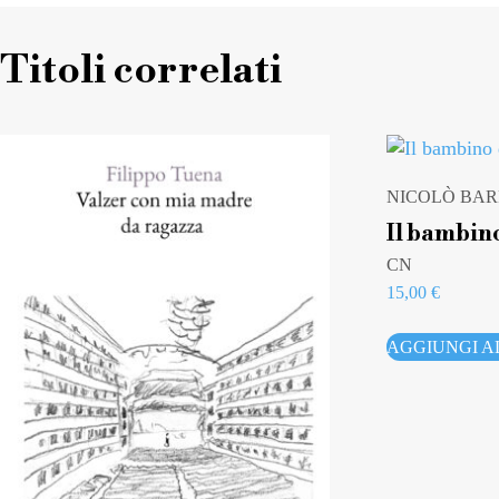
Titoli correlati
NICOLÒ BA
Il bambin
CN
15,00
€
AGGIUNGI A