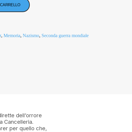
 CARRELLO
r
,
Memoria
,
Nazismo
,
Seconda guerra mondiale
dirette dell’orrore
a Cancelleria.
rer per quello che,