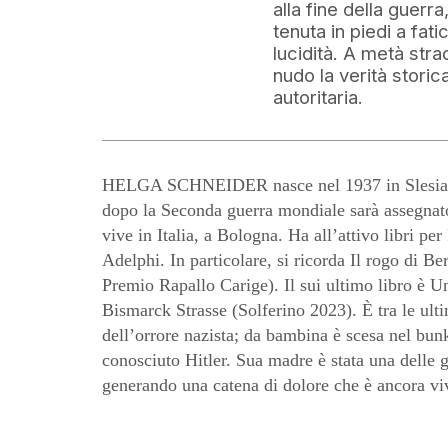
alla fine della guerr
tenuta in piedi a fat
lucidità. A metà strad
nudo la verità storic
autoritaria.
HELGA SCHNEIDER nasce nel 1937 in Slesia, t
dopo la Seconda guerra mondiale sarà assegnat
vive in Italia, a Bologna. Ha all’attivo libri per
Adelphi. In particolare, si ricorda Il rogo di Be
Premio Rapallo Carige). Il sui ultimo libro è U
Bismarck Strasse (Solferino 2023). È tra le ulti
dell’orrore nazista; da bambina è scesa nel bunk
conosciuto Hitler. Sua madre è stata una delle 
generando una catena di dolore che è ancora vi