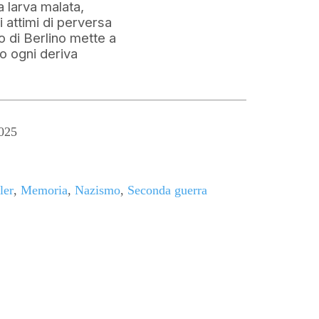
a larva malata,
 attimi di perversa
go di Berlino mette a
ro ogni deriva
025
ler
,
Memoria
,
Nazismo
,
Seconda guerra