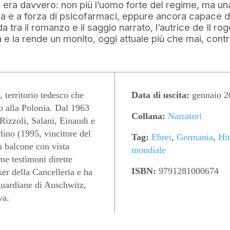
a, era davvero: non più l’uomo forte del regime, ma un
ica e a forza di psicofarmaci, eppure ancora capace di
a tra il romanzo e il saggio narrato, l’autrice de Il ro
a e la rende un monito, oggi attuale più che mai, cont
erritorio tedesco che
Data di uscita:
gennaio 2
o alla Polonia. Dal 1963
Collana:
Narratori
 Rizzoli, Salani, Einaudi e
rlino (1995, vincitore del
Tag:
Ebrei
,
Germania
,
Hit
n balcone con vista
mondiale
me testimoni dirette
ISBN:
9791281000674
er della Cancelleria e ha
guardiane di Auschwitz,
va.