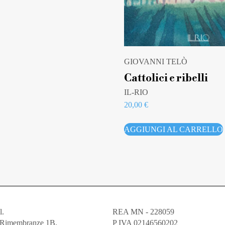
GIOVANNI TELÒ
Cattolici e ribelli
IL-RIO
20,00
€
AGGIUNGI AL CARRELLO
l.
REA MN - 228059
e Rimembranze 1B,
P IVA 02146560202