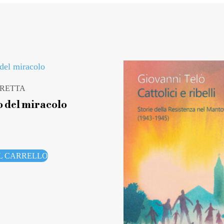
RRETTA
o del miracolo
L CARRELLO