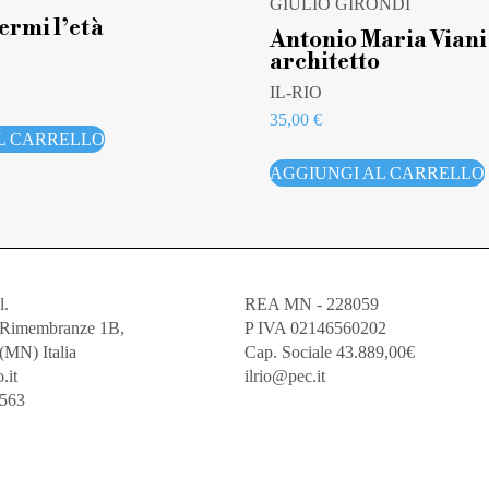
GIULIO GIRONDI
ermi l’età
Antonio Maria Viani
architetto
IL-RIO
35,00
€
L CARRELLO
AGGIUNGI AL CARRELLO
l.
REA MN - 228059
e Rimembranze 1B,
P IVA 02146560202
(MN) Italia
Cap. Sociale 43.889,00€
.it
ilrio@pec.it
5563