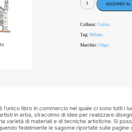
LA
AGGIUNGI AL
TUA
MILANO
QUANTITÀ
Collana:
Colora
Tag:
Milano
Marchio:
Oligo
è l’unico libro in commercio nel quale ci sono tutti i l
artisti in erba, stracolmo di idee per realizzare disegn
na varietà di materiali e di tecniche artistiche. Si pos
guendo fedelmente le sagome riportate sulle pagine o