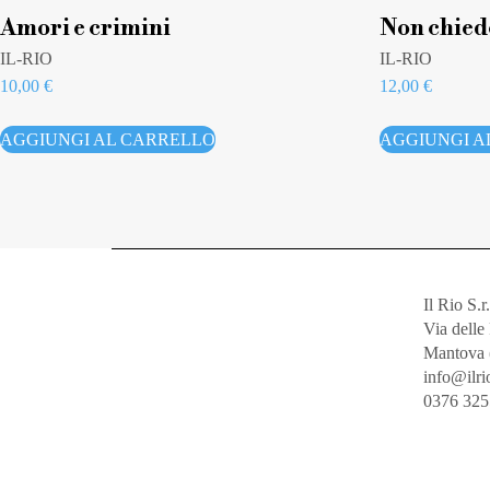
Amori e crimini
Non chied
IL-RIO
IL-RIO
10,00
€
12,00
€
AGGIUNGI AL CARRELLO
AGGIUNGI A
Il Rio S.r.
Via dell
Mantova 
info@ilrio
0376 32