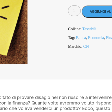
ADESSO
HO
AGGIUNGI AL
CAPITO!
QUANTITÀ
Collana:
Tascabili
Tag:
Banca
,
Economia
,
Fin
Marchio:
CN
itato di provare disagio nel non riuscire a intervenire
con la finanza? Quante volte avremmo voluto rispond
cario che voleva venderci un prodotto? Ecco, questo l