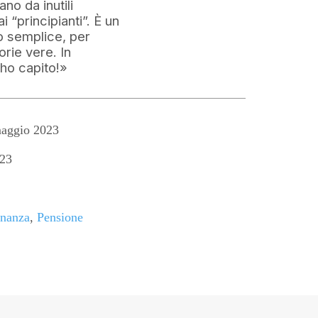
no da inutili
 “principianti”. È un
o semplice, per
orie vere. In
 ho capito!»
aggio 2023
23
inanza
,
Pensione