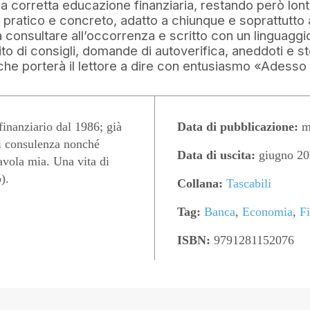
a corretta educazione finanziaria, restando però lonta
o pratico e concreto, adatto a chiunque e soprattutto ai
onsultare all’occorrenza e scritto con un linguaggi
ito di consigli, domande di autoverifica, aneddoti e st
o che porterà il lettore a dire con entusiasmo «Adesso
anziario dal 1986; già
Data di pubblicazione:
m
di consulenza nonché
Data di uscita:
giugno 20
avola mia. Una vita di
).
Collana:
Tascabili
Tag:
Banca
,
Economia
,
F
ISBN:
9791281152076