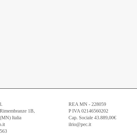
l.
REA MN - 228059
e Rimembranze 1B,
P IVA 02146560202
(MN) Italia
Cap. Sociale 43.889,00€
.it
ilrio@pec.it
5563