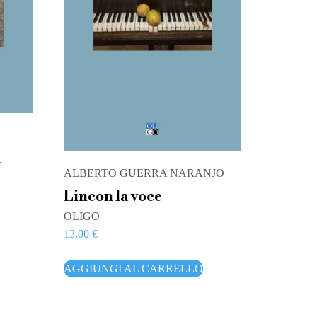
l
ALBERTO GUERRA NARANJO
Lincon la voce
OLIGO
13,00
€
AGGIUNGI AL CARRELLO