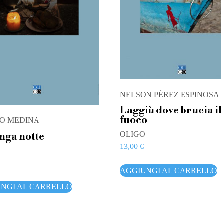
NELSON PÉREZ ESPINOSA
Laggiù dove brucia i
fuoco
O MEDINA
OLIGO
nga notte
13,00
€
AGGIUNGI AL CARRELLO
NGI AL CARRELLO