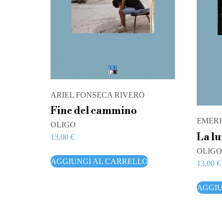
ARIEL FONSECA RIVERO
Fine del cammino
EMERI
OLIGO
La lu
13,00
€
OLIGO
AGGIUNGI AL CARRELLO
13,00
€
AGGIU