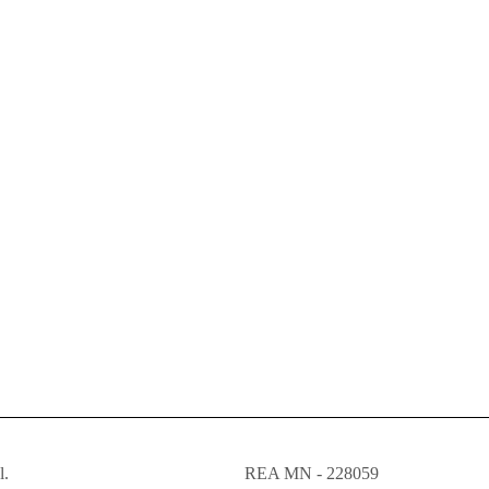
l.
REA MN - 228059