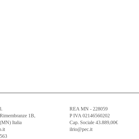
l.
REA MN - 228059
e Rimembranze 1B,
P IVA 02146560202
(MN) Italia
Cap. Sociale 43.889,00€
.it
ilrio@pec.it
5563