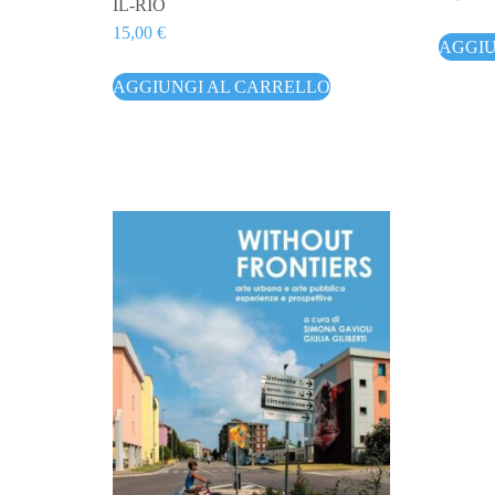
IL-RIO
15,00
€
AGGIU
AGGIUNGI AL CARRELLO