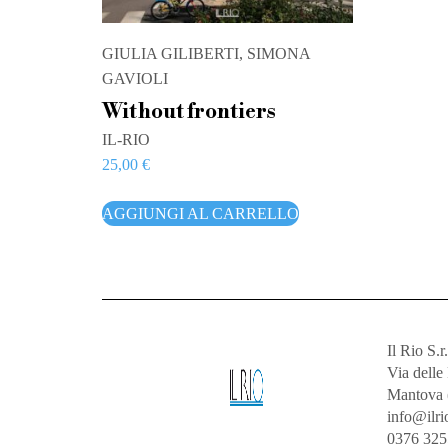
GIULIA GILIBERTI, SIMONA
GAVIOLI
Without frontiers
IL-RIO
25,00
€
AGGIUNGI AL CARRELLO
Il Rio S.r.
Via dell
Mantova 
info@ilrio
0376 32