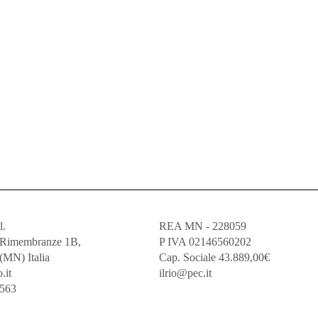
l.
REA MN - 228059
e Rimembranze 1B,
P IVA 02146560202
(MN) Italia
Cap. Sociale 43.889,00€
.it
ilrio@pec.it
5563