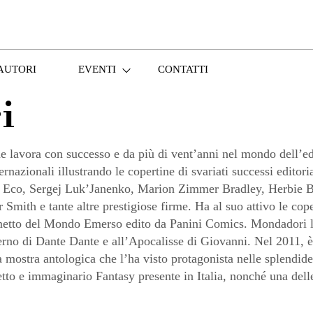
AUTORI
EVENTI
CONTATTI
i
avora con successo e da più di vent’anni nel mondo dell’edito
ternazionali illustrando le copertine di svariati successi editor
 Eco, Sergej Luk’Janenko, Marion Zimmer Bradley, Herbie B
mith e tante altre prestigiose firme. Ha al suo attivo le coper
 fumetto del Mondo Emerso edito da Panini Comics. Mondadori l
’Inferno di Dante Dante e all’Apocalisse di Giovanni. Nel 2011, è
ostra antologica che l’ha visto protagonista nelle splendide 
o e immaginario Fantasy presente in Italia, nonché una delle 