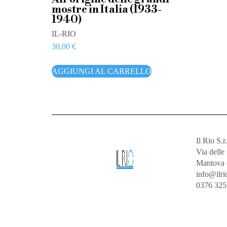
mostre in Italia (1933-
1940)
IL-RIO
30,00
€
AGGIUNGI AL CARRELLO
Il Rio S.r.
Via dell
Mantova 
info@ilrio
0376 32