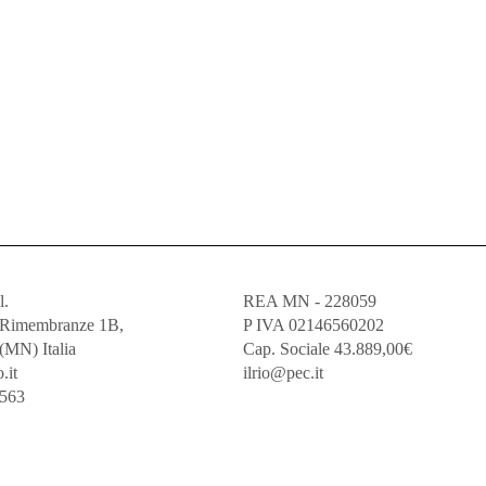
l.
REA MN - 228059
e Rimembranze 1B,
P IVA 02146560202
(MN) Italia
Cap. Sociale 43.889,00€
.it
ilrio@pec.it
5563