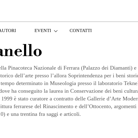
AUTORI
EVENTI
CONTATTI
anello
acoteca Nazionale di Ferrara (Palazzo dei Diamanti) e cura
ico dell’arte presso l’allora Soprintendenza per i beni stori
 a tempo determinato in Museologia presso il laboratorio Tekne
ove ha conseguito la laurea in Conservazione dei beni cultural
al 1999 è stato curatore a contratto delle Gallerie d’Arte Mo
pittura ferrarese del Rinascimento e dell’Ottocento, argomenti
) e una trentina fra saggi e articoli.