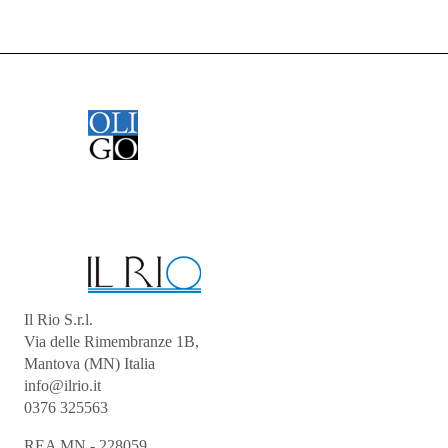
Il Rio S.r.l.
Via delle Rimembranze 1B,
Mantova (MN) Italia
info@ilrio.it
0376 325563
REA MN - 228059