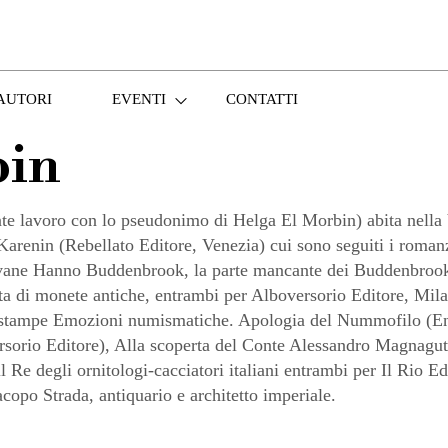
AUTORI
EVENTI
CONTATTI
bin
avoro con lo pseudonimo di Helga El Morbin) abita nella V
Karenin (Rebellato Editore, Venezia) cui sono seguiti i roma
 giovane Hanno Buddenbrook, la parte mancante dei Buddenbr
 di monete antiche, entrambi per Alboversorio Editore, Mila
le stampe Emozioni numismatiche. Apologia del Nummofilo (Ent
rio Editore), Alla scoperta del Conte Alessandro Magnaguti,
il Re degli ornitologi-cacciatori italiani entrambi per Il Rio 
copo Strada, antiquario e architetto imperiale.