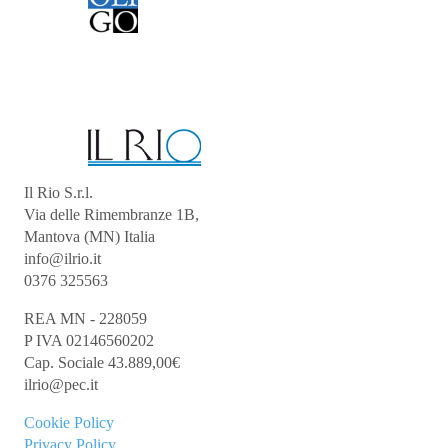
Il Rio S.r.l.
Via delle Rimembranze 1B,
Mantova (MN) Italia
info@ilrio.it
0376 325563
REA MN - 228059
P IVA 02146560202
Cap. Sociale 43.889,00€
ilrio@pec.it
Cookie
Policy
Privacy Policy