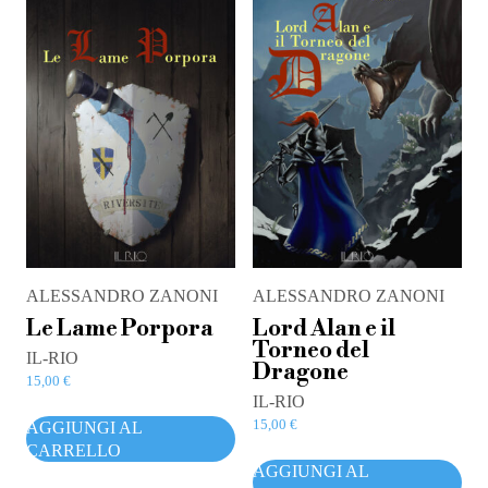
ALESSANDRO ZANONI
ALESSANDRO ZANONI
Le Lame Porpora
Lord Alan e il
Torneo del
IL-RIO
Dragone
15,00
€
IL-RIO
15,00
€
AGGIUNGI AL
CARRELLO
AGGIUNGI AL