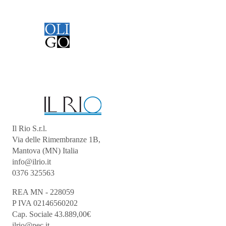
Il Rio S.r.l.
Via delle Rimembranze 1B,
Mantova (MN) Italia
info@ilrio.it
0376 325563
REA MN - 228059
P IVA 02146560202
Cap. Sociale 43.889,00€
ilrio@pec.it