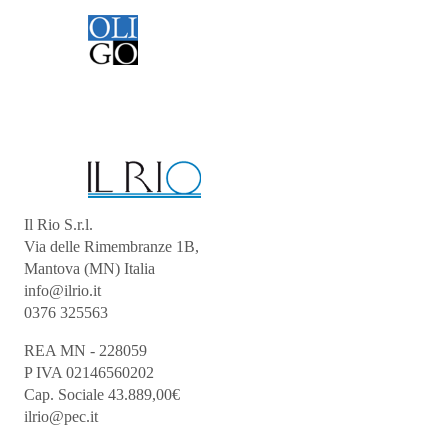
Il Rio S.r.l.
Via delle Rimembranze 1B,
Mantova (MN) Italia
info@ilrio.it
0376 325563
REA MN - 228059
P IVA 02146560202
Cap. Sociale 43.889,00€
ilrio@pec.it