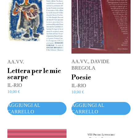
AA.VV., DAVIDE
AA.VV.
BREGOLA
Lettera per le mie
scarpe
Poesie
IL-RIO
IL-RIO
10,00
€
10,00
€
AGGIUNGI AL
AGGIUNGI AL
CARRELLO
CARRELLO