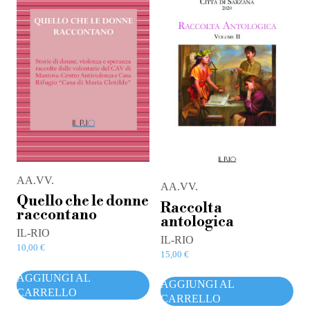
AA.VV.
AA.VV.
Quello che le donne
Raccolta
raccontano
antologica
IL-RIO
IL-RIO
10,00
€
15,00
€
AGGIUNGI AL
AGGIUNGI AL
CARRELLO
CARRELLO