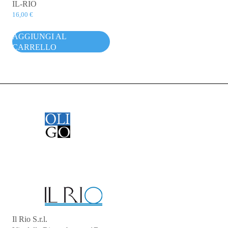
IL-RIO
16,00
€
AGGIUNGI AL
CARRELLO
Il Rio S.r.l.